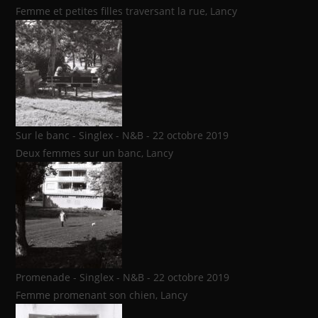
Femme et petites filles traversant la rue, Lancy
Sur le banc - Singlex - N&B - 22 octobre 2019
Deux femmes sur un banc, Lancy
Promenade - Singlex - N&B - 22 octobre 2019
Femme promenant son chien, Lancy