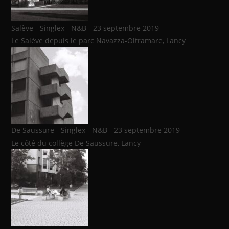
Salève - Singlex - N&B - 23 septembre 2019
Le Salève depuis le parc Navazza-Oltramare, Lancy
De Saussure - Singlex - N&B - 23 septembre 2019
Le côté du collège De Saussure, Lancy