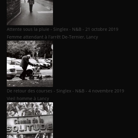
Attente sous la pluie - Singlex - N&B - 21 octobre 2019
Femme attendant à l'arrêt De-Ternier, Lancy
De retour des courses - Singlex - N&B - 4 novembre 2019
Vieil homme à Lancy