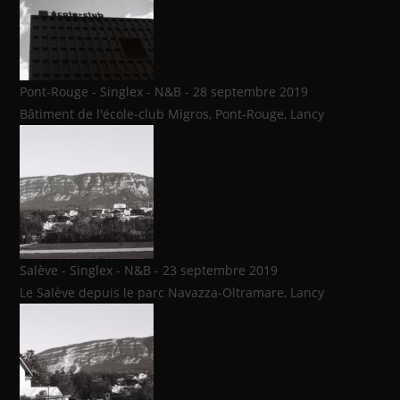
Pont-Rouge - Singlex - N&B - 28 septembre 2019
Bâtiment de l'école-club Migros, Pont-Rouge, Lancy
Salève - Singlex - N&B - 23 septembre 2019
Le Salève depuis le parc Navazza-Oltramare, Lancy