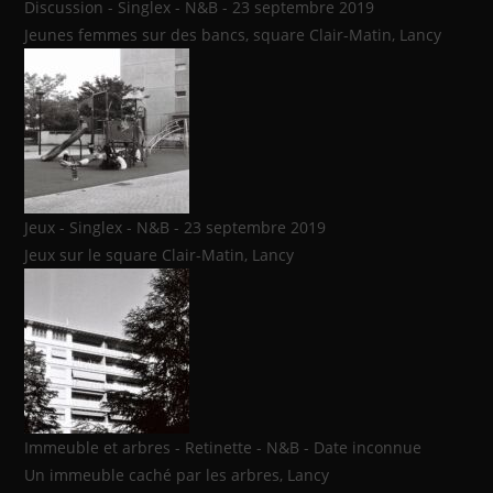
Discussion - Singlex - N&B - 23 septembre 2019
Jeunes femmes sur des bancs, square Clair-Matin, Lancy
Jeux - Singlex - N&B - 23 septembre 2019
Jeux sur le square Clair-Matin, Lancy
Immeuble et arbres - Retinette - N&B - Date inconnue
Un immeuble caché par les arbres, Lancy