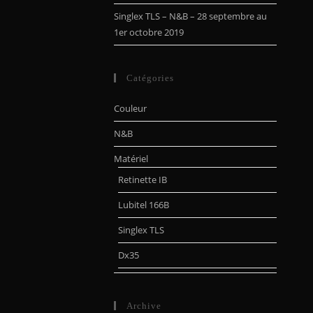
Singlex TLS – N&B – 28 septembre au
1er octobre 2019
Catégories
Couleur
N&B
Matériel
Retinette IB
Lubitel 166B
Singlex TLS
Dx35
Archive