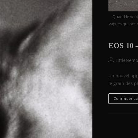
Quand le vent s
vagues qui ont m
EOS 10 –
Auteur/autric
LittleNem
de
la
Un nouvel appa
publication :
le grain des p
Continuer La