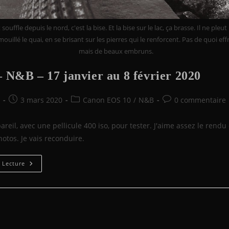
ouffle depuis le nord, c'est la bise. Et la bise sur le lac, ça brasse. Il ne pleut
ouillé le quai, en se brisant sur les pierres qui le renforcent. Pas de quoi eff
mais de beaux embruns.
 N&B – 17 janvier au 8 février 2020
e
Publication
Post
Commentaires
o
3 mars 2020
Canon EOS 10
/
N&B
0 commentaire
publiée :
category:
de
la
reil, avec une pellicule 400 iso, pour tester. J'aime assez le rendu
publication :
hotos. Je vais reconduire.
EOS
 Lecture
10
–
N&B
–
17
Janvier
Au
8
Février