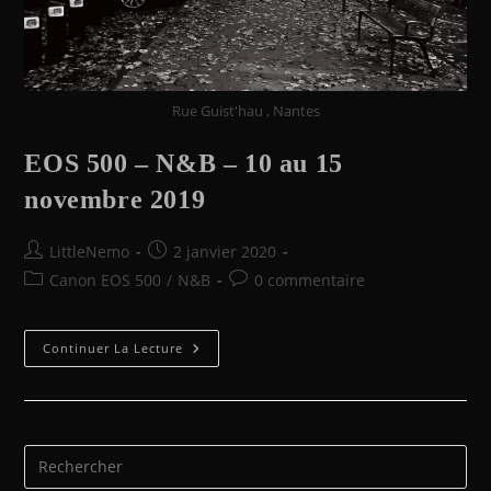
Rue Guist'hau , Nantes
EOS 500 – N&B – 10 au 15
novembre 2019
Auteur/autrice
Publication
LittleNemo
2 janvier 2020
de
publiée :
Post
Commentaires
Canon EOS 500
/
N&B
0 commentaire
la
category:
de
publication :
la
EOS
publication :
Continuer La Lecture
500
–
N&B
–
10
Au
15
Novembre
2019