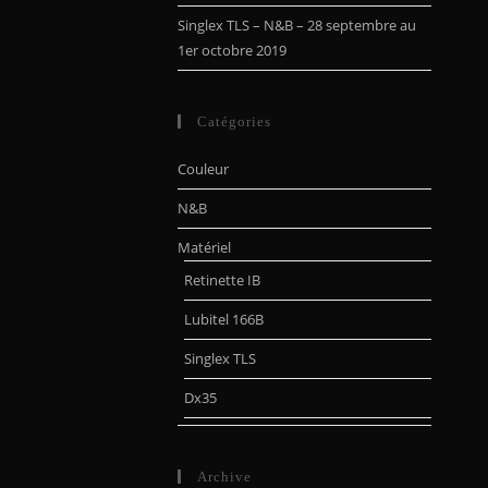
Singlex TLS – N&B – 28 septembre au
1er octobre 2019
Catégories
Couleur
N&B
Matériel
Retinette IB
Lubitel 166B
Singlex TLS
Dx35
Archive